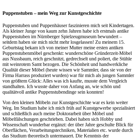
Puppenstuben – mein Weg zur Kunstgeschichte
Puppenstuben und Puppenhäuser faszinieren mich seit Kindertagen.
Als kleiner Junge von kaum zehn Jahren habe ich erstmals antike
Puppenstuben im Nürnberger Spielzeugmuseum bewundert –
seitdem haben sie mich nicht mehr losgelassen! Zu meinem 15.
Geburtstag bekam ich von meiner Mutter meine ersten antiken
Puppenstubenmöbel geschenkt: wunderschöne Gründerzeit-Möbel
aus Nussbaum, reich geschnitzt, gedrechselt und poliert, die Stühle
mit weinrotem Samt bezogen. Die Schönheit und handwerkliche
Qualität dieser Möbel (heute wissen wir Sammler, dass sie von der
Firma Harrass produziert wurden) war für mich als jungen Sammler
von größtem Glück: Alles was ich kaufte, musste dem Vergleich
standhalten. Ich wusste daher von Anfang an, wie schön und
qualitätvoll antike Puppenstubendinge sein konnten!
Von den kleinen Möbeln zur Kunstgeschichte war es kein weiter
Weg. Im Studium habe ich mich früh auf Kunstgewerbe spezialisiert
und schließlich auch meine Doktorarbeit über Möbel und
Möbelfälschungen geschrieben. Dabei haben sich Hobby und
Wissenschaft wunderbar ergänzt: der über Jahre geschulte Blick für
Oberflächen, Verarbeitungstechniken, Materialien etc. wurde durch
das Studium theoretisch untermauert. Die Kenntnis der