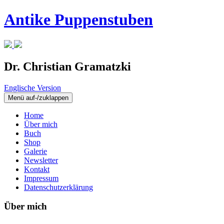
Antike Puppenstuben
Dr. Christian Gramatzki
Englisch
e Version
Menü auf-/zuklappen
Home
Über mich
Buch
Shop
Galerie
Newsletter
Kontakt
Impressum
Datenschutzerklärung
Über mich